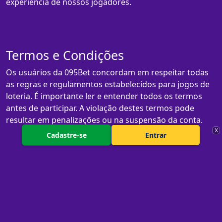
experiência de nossos jogadores.
Termos e Condições
Os usuários da 095Bet concordam em respeitar todas
as regras e regulamentos estabelecidos para jogos de
loteria. É importante ler e entender todos os termos
antes de participar. A violação destes termos pode
resultar em penalizações ou na suspensão da conta.
X
Cadastre-se
Entrar