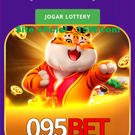
JOGAR LOTTERY