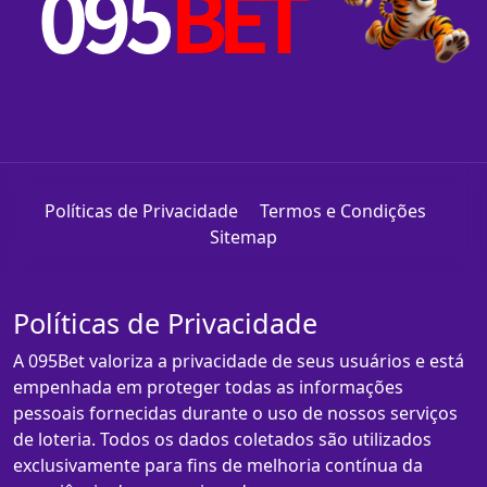
Políticas de Privacidade
Termos e Condições
Sitemap
Políticas de Privacidade
A 095Bet valoriza a privacidade de seus usuários e está
empenhada em proteger todas as informações
pessoais fornecidas durante o uso de nossos serviços
de loteria. Todos os dados coletados são utilizados
exclusivamente para fins de melhoria contínua da