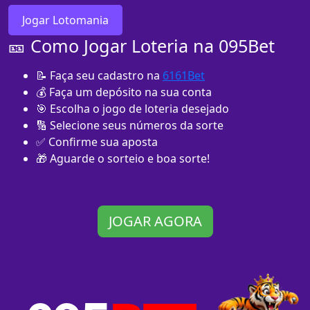
Jogar Lotomania
🎫 Como Jogar Loteria na 095Bet
📝 Faça seu cadastro na
6161Bet
💰 Faça um depósito na sua conta
🎯 Escolha o jogo de loteria desejado
🔢 Selecione seus números da sorte
✅ Confirme sua aposta
🎁 Aguarde o sorteio e boa sorte!
JOGAR AGORA