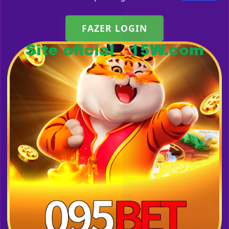
FAZER LOGIN