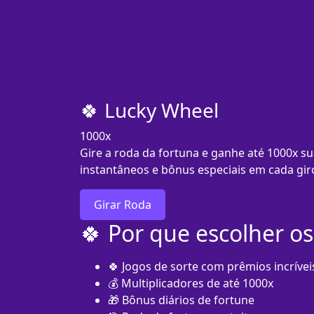
🍀 Lucky Wheel
1000x
Gire a roda da fortuna e ganhe até 1000x s
instantâneos e bônus especiais em cada gir
Girar Roda
🍀 Por que escolher o
🍀 Jogos de sorte com prêmios incrívei
💰 Multiplicadores de até 1000x
🎁 Bônus diários de fortune