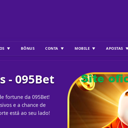
OS
BÔNUS
CONTA
MOBILE
APOSTAS
s - 095Bet
de fortune da 095Bet!
sivos e a chance de
rte está ao seu lado!