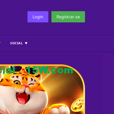
Login
Registrar-se
SOCIAL