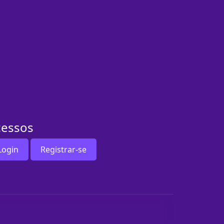
cessos
Login
Registrar-se