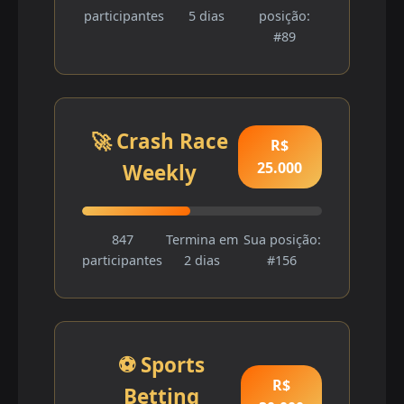
participantes
5 dias
posição:
#89
🚀 Crash Race
R$
25.000
Weekly
847
Termina em
Sua posição:
participantes
2 dias
#156
⚽ Sports
R$
Betting