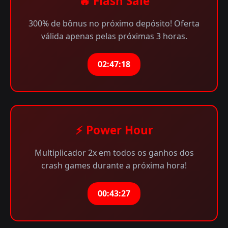
🔥 Flash Sale
300% de bônus no próximo depósito! Oferta
válida apenas pelas próximas 3 horas.
02:47:18
⚡ Power Hour
Multiplicador 2x em todos os ganhos dos
crash games durante a próxima hora!
00:43:27