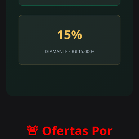
15%
DIAMANTE - R$ 15.000+
🚨 Ofertas Por