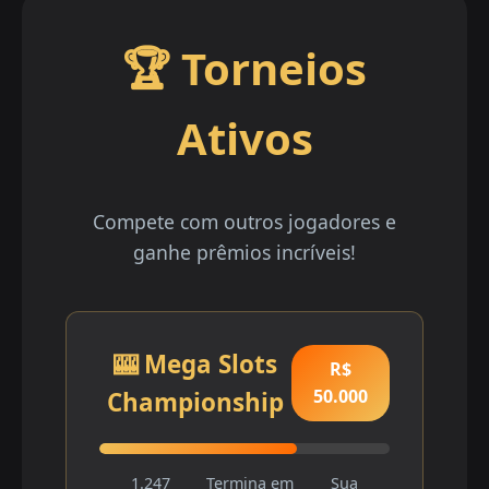
🏆 Torneios
Ativos
Compete com outros jogadores e
ganhe prêmios incríveis!
🎰 Mega Slots
R$
50.000
Championship
1.247
Termina em
Sua