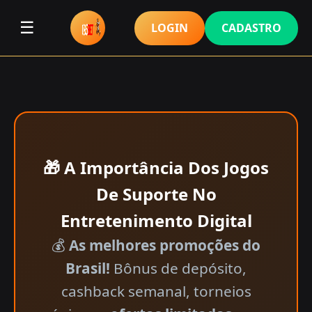
☰
LOGIN
CADASTRO
🎁 A Importância Dos Jogos
De Suporte No
Entretenimento Digital
💰
As melhores promoções do
Brasil!
Bônus de depósito,
cashback semanal, torneios