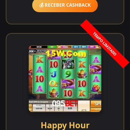
💰 RECEBER CASHBACK
Happy Hour