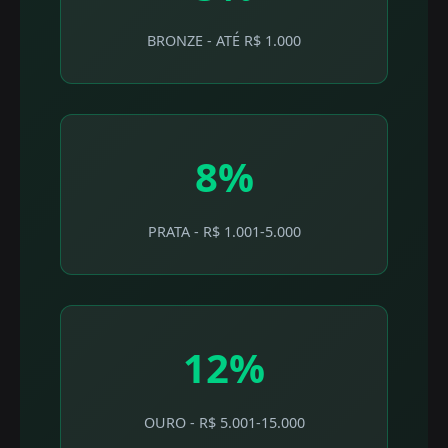
BRONZE - ATÉ R$ 1.000
8%
PRATA - R$ 1.001-5.000
12%
OURO - R$ 5.001-15.000