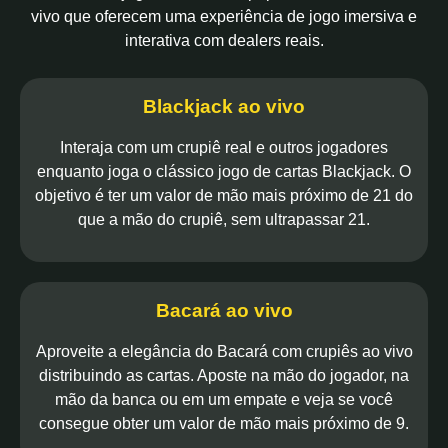
vivo que oferecem uma experiência de jogo imersiva e
interativa com dealers reais.
Blackjack ao vivo
Interaja com um crupiê real e outros jogadores
enquanto joga o clássico jogo de cartas Blackjack. O
objetivo é ter um valor de mão mais próximo de 21 do
que a mão do crupiê, sem ultrapassar 21.
Bacará ao vivo
Aproveite a elegância do Bacará com crupiês ao vivo
distribuindo as cartas. Aposte na mão do jogador, na
mão da banca ou em um empate e veja se você
consegue obter um valor de mão mais próximo de 9.