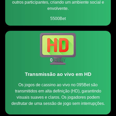
outros participantes, criando um ambiente social e
envolvente.
5500Bet
Transmissão ao vivo em HD
Os jogos de cassino ao vivo no 095Bet são
transmitidos em alta definição (HD), garantindo
visuais suaves e claros. Os jogadores podem
desfrutar de uma sessão de jogo sem interrupções.