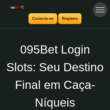
Conecte-se
Registro
095Bet Login
Slots: Seu Destino
Final em Caça-
Níqueis