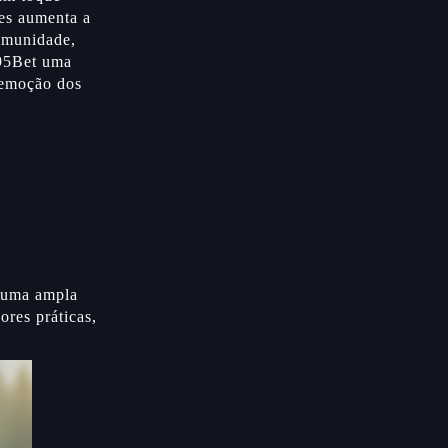
res aumenta a
omunidade,
095Bet uma
 emoção dos
e uma ampla
ores práticas,