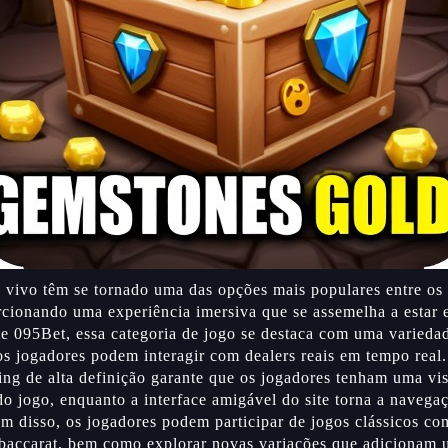
 vivo têm se tornado uma das opções mais populares entre os
rcionando uma experiência imersiva que se assemelha a estar
ite 095Bet, essa categoria de jogo se destaca com uma varieda
os jogadores podem interagir com dealers reais em tempo real.
ing de alta definição garante que os jogadores tenham uma vis
o jogo, enquanto a interface amigável do site torna a navega
lém disso, os jogadores podem participar de jogos clássicos co
 baccarat, bem como explorar novas variações que adicionam