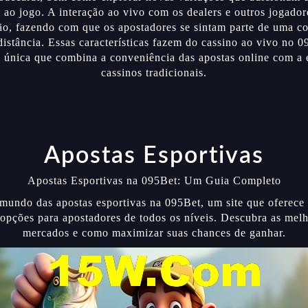
ao jogo. A interação ao vivo com os dealers e outros jogado
ção, fazendo com que os apostadores se sintam parte de uma c
istância. Essas características fazem do cassino ao vivo no 
a única que combina a conveniência das apostas online com a
cassinos tradicionais.
Apostas Esportivas
Apostas Esportivas na 095Bet: Um Guia Completo
mundo das apostas esportivas na 095Bet, um site que oferec
opções para apostadores de todos os níveis. Descubra as melh
mercados e como maximizar suas chances de ganhar.