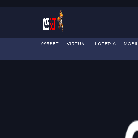
095BET
VIRTUAL
LOTERIA
MOBI