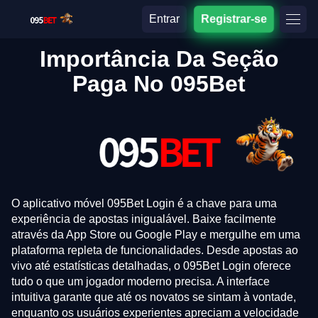
Entrar
Registrar-se
Importância Da Seção
Paga No 095Bet
O aplicativo móvel 095Bet Login é a chave para uma
experiência de apostas inigualável. Baixe facilmente
através da App Store ou Google Play e mergulhe em uma
plataforma repleta de funcionalidades. Desde apostas ao
vivo até estatísticas detalhadas, o 095Bet Login oferece
tudo o que um jogador moderno precisa. A interface
intuitiva garante que até os novatos se sintam à vontade,
enquanto os usuários experientes apreciam a velocidade