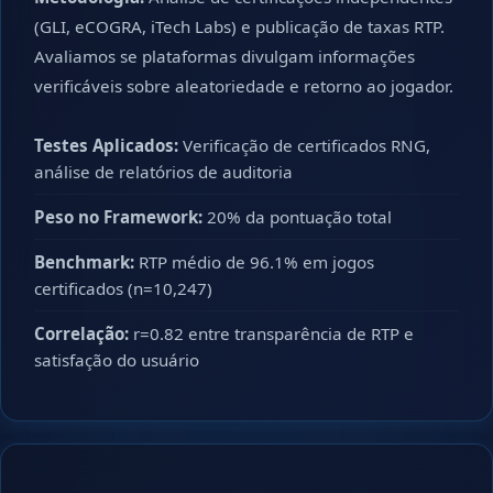
(GLI, eCOGRA, iTech Labs) e publicação de taxas RTP.
Avaliamos se plataformas divulgam informações
verificáveis sobre aleatoriedade e retorno ao jogador.
Testes Aplicados:
Verificação de certificados RNG,
análise de relatórios de auditoria
Peso no Framework:
20% da pontuação total
Benchmark:
RTP médio de 96.1% em jogos
certificados (n=10,247)
Correlação:
r=0.82 entre transparência de RTP e
satisfação do usuário