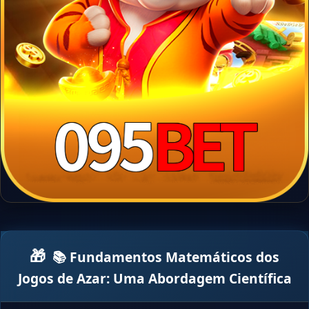
📚 Fundamentos Matemáticos dos
Jogos de Azar: Uma Abordagem Científica