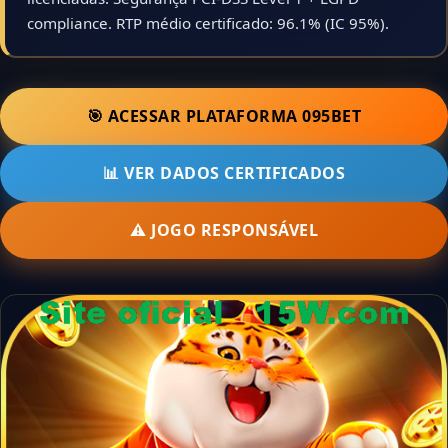
compliance. RTP médio certificado: 96.1% (IC 95%).
🎯 ACESSAR PLATAFORMA 095BET
📊 VER DADOS CERTIFICADOS
⚠️ JOGO RESPONSÁVEL