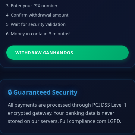
Enter your PIX number
Confirm withdrawal amount
Wait for security validation
Money in conta in 3 minutos!
WITHDRAW GANHANDOS
🔒 Guaranteed Security
All payments are processed through PCI DSS Level 1
encrypted gateway. Your banking data is never
stored on our servers. Full compliance com LGPD.