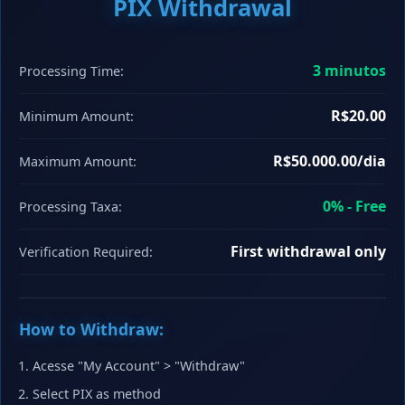
PIX Withdrawal
3 minutos
Processing Time:
R$20.00
Minimum Amount:
R$50.000.00/dia
Maximum Amount:
0% - Free
Processing Taxa:
First withdrawal only
Verification Required:
How to Withdraw:
Acesse "My Account" > "Withdraw"
Select PIX as method