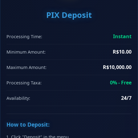
PIX Deposit
Instant
Processing Time:
R$10.00
Minimum Amount:
R$10,000.00
Maximum Amount:
0% - Free
Processing Taxa:
24/7
Availability:
How to Deposit:
Click "Deposit" in the menu