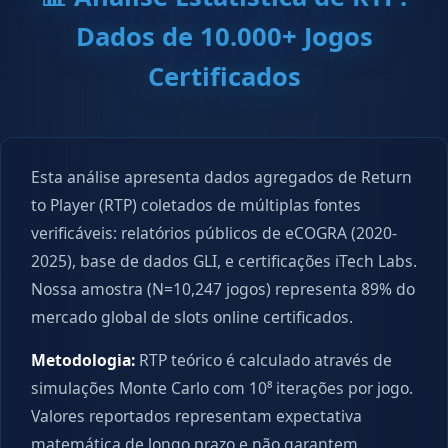
Dados de 10.000+ Jogos
Certificados
Esta análise apresenta dados agregados de Return
to Player (RTP) coletados de múltiplas fontes
verificáveis: relatórios públicos de eCOGRA (2020-
2025), base de dados GLI, e certificações iTech Labs.
Nossa amostra (N=10,247 jogos) representa 89% do
mercado global de slots online certificados.
Metodologia:
RTP teórico é calculado através de
simulações Monte Carlo com 10⁸ iterações por jogo.
Valores reportados representam expectativa
matemática de longo prazo e não garantem