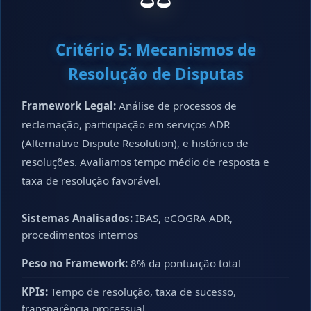
Critério 5: Mecanismos de
Resolução de Disputas
Framework Legal:
Análise de processos de
reclamação, participação em serviços ADR
(Alternative Dispute Resolution), e histórico de
resoluções. Avaliamos tempo médio de resposta e
taxa de resolução favorável.
Sistemas Analisados:
IBAS, eCOGRA ADR,
procedimentos internos
Peso no Framework:
8% da pontuação total
KPIs:
Tempo de resolução, taxa de sucesso,
transparência processual