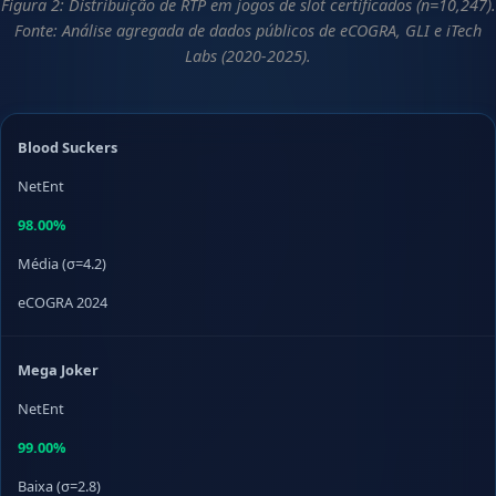
Figura 2: Distribuição de RTP em jogos de slot certificados (n=10,247).
Fonte: Análise agregada de dados públicos de eCOGRA, GLI e iTech
Labs (2020-2025).
Blood Suckers
NetEnt
98.00%
Média (σ=4.2)
eCOGRA 2024
Mega Joker
NetEnt
99.00%
Baixa (σ=2.8)